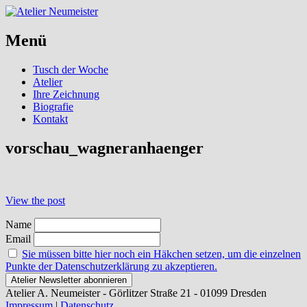
Menü
Skip
Tusch der Woche
to
Atelier
content
Ihre Zeichnung
Biografie
Kontakt
vorschau_wagneranhaenger
Post
View the post
navigation
Name
Email
Sie müssen bitte hier noch ein Häkchen setzen, um die einzelnen
Punkte der Datenschutzerklärung zu akzeptieren.
Atelier A. Neumeister - Görlitzer Straße 21 - 01099 Dresden
Impressum
|
Datenschutz