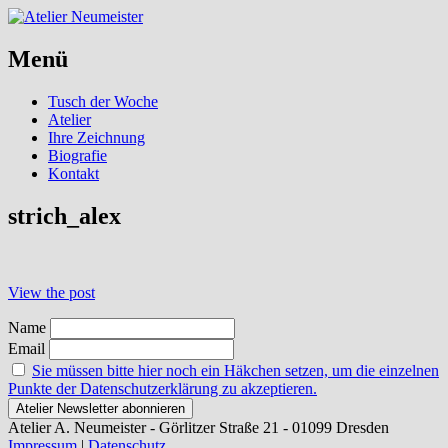
Menü
Skip
Tusch der Woche
to
Atelier
content
Ihre Zeichnung
Biografie
Kontakt
strich_alex
Post
View the post
navigation
Name
Email
Sie müssen bitte hier noch ein Häkchen setzen, um die einzelnen
Punkte der Datenschutzerklärung zu akzeptieren.
Atelier A. Neumeister - Görlitzer Straße 21 - 01099 Dresden
Impressum
|
Datenschutz