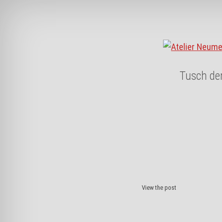
Skip to content
Tusch de
Post
View the post
navigation