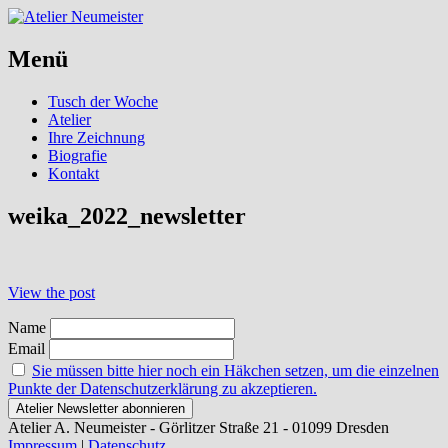
Menü
Skip
Tusch der Woche
to
Atelier
content
Ihre Zeichnung
Biografie
Kontakt
weika_2022_newsletter
Post
View the post
navigation
Name
Email
Sie müssen bitte hier noch ein Häkchen setzen, um die einzelnen
Punkte der Datenschutzerklärung zu akzeptieren.
Atelier A. Neumeister - Görlitzer Straße 21 - 01099 Dresden
Impressum
|
Datenschutz