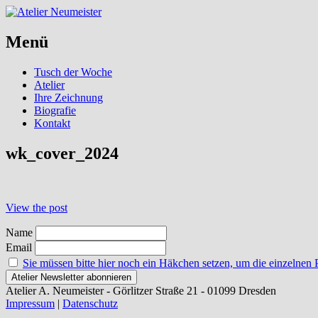
Menü
Skip
Tusch der Woche
to
Atelier
content
Ihre Zeichnung
Biografie
Kontakt
wk_cover_2024
Post
View the post
navigation
Name
Email
Sie müssen bitte hier noch ein Häkchen setzen, um die einzelnen 
Atelier A. Neumeister - Görlitzer Straße 21 - 01099 Dresden
Impressum
|
Datenschutz